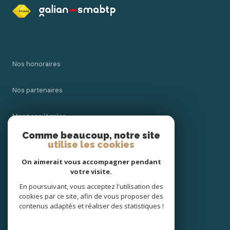
Nos honoraires
Nos partenaires
Mentions légales
Comme beaucoup, notre site
Admin
utilise les cookies
On aimerait vous accompagner pendant
Politique RGPD
votre visite.
En poursuivant, vous acceptez l'utilisation des
Cookies
cookies par ce site, afin de vous proposer des
contenus adaptés et réaliser des statistiques !
© 2026 | Tous droits réservés