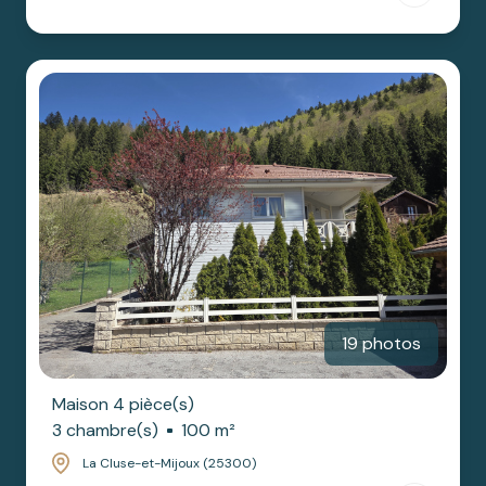
19 photos
Maison 4 pièce(s)
3 chambre(s)
100 m²
La Cluse-et-Mijoux (25300)