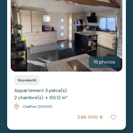
cherchez
SAONE
BIENS
un bien ?
PRESTIGE
nos
partenaires
nous
contacter
15 photos
Nouveauté
Appartement 3 pièce(s)
2 chambre(s)
60.12 m²
Chaffois (25300)
246 000 €