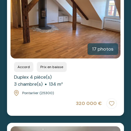
17 photos
Accord
Prix en baisse
Duplex 4 pièce(s)
3 chambre(s)
134 m²
Pontarlier (25300)
320 000 €