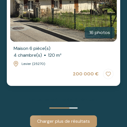
16 photos
Maison 6 pièce(s)
4 chambre(s)
120 m²
Levier (25270)
200 000 €
Il vous reste
4
bien(s) à découvrir
Charger plus de résultats