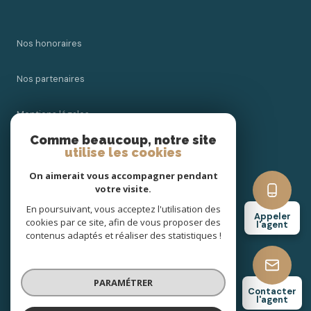
Nos honoraires
Nos partenaires
Mentions légales
Comme beaucoup, notre site
Admin
utilise les cookies
On aimerait vous accompagner pendant
Politique RGPD
votre visite.
En poursuivant, vous acceptez l'utilisation des
Appeler
Cookies
cookies par ce site, afin de vous proposer des
l'agent
contenus adaptés et réaliser des statistiques !
© 2026 | Tous droits réservés
PARAMÉTRER
Contacter
l'agent