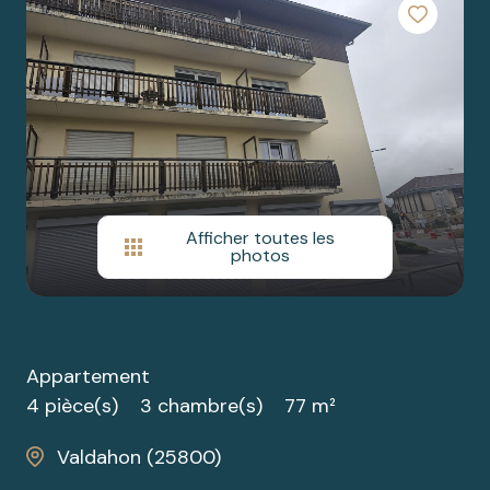
cherchez
SAONE
BIENS
un bien ?
PRESTIGE
nos
partenaires
nous
contacter
Afficher toutes les
photos
Appartement
4 pièce(s)
3 chambre(s)
77 m²
Valdahon (25800)