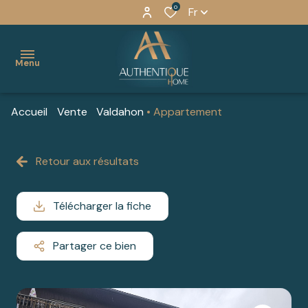
0
Fr
Menu
Accueil
Vente
Valdahon
Appartement
accueil
nos
Retour aux résultats
AGENCE
BIENS À
agences
DE
VALDAHON
à
VALDAHON
Télécharger la fiche
BIENS À
vendre
AGENCE DE
PONTARLIER
Partager ce bien
estimer
PONTARLIER
BIENS
un bien
AGENCE
À
vous
DE
SAONE