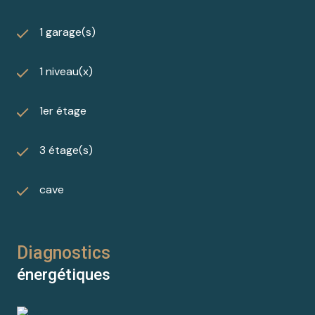
1 garage(s)
1 niveau(x)
1er étage
3 étage(s)
cave
Diagnostics
énergétiques