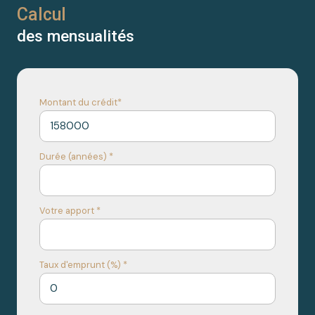
Calcul
des mensualités
Montant du crédit*
Durée (années) *
Votre apport *
Taux d'emprunt (%) *