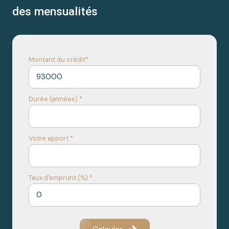
des mensualités
Montant du crédit*
Durée (années) *
Votre apport *
Taux d'emprunt (%) *