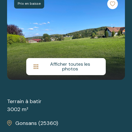
Prix en baisse
cherchez
SAONE
BIENS
un bien ?
PRESTIGE
nos
partenaires
nous
contacter
Afficher toutes les
photos
Terrain à batir
3002 m²
Gonsans (25360)