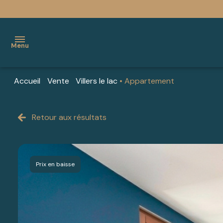
Menu
Accueil
Vente
Villers le lac
Appartement
accueil
nos
Retour aux résultats
AGENCE
BIENS À
agences
DE
VALDAHON
à
VALDAHON
BIENS À
vendre
Prix en baisse
AGENCE DE
PONTARLIER
estimer
PONTARLIER
BIENS
un bien
AGENCE
À
vous
DE
SAONE