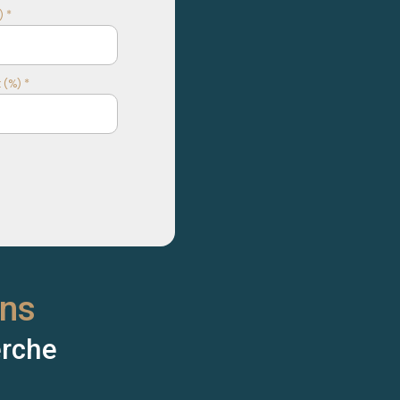
 *
 (%) *
ens
erche