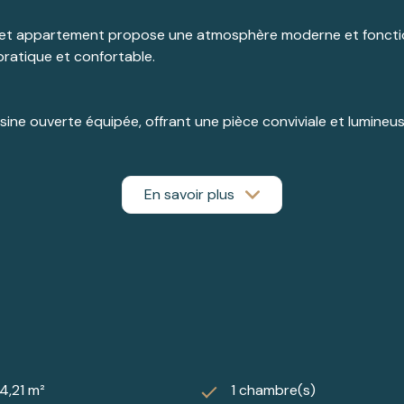
cet appartement propose une atmosphère moderne et fonction
pratique et confortable.
isine ouverte équipée, offrant une pièce conviviale et lumin
ciable et le logement bénéficie d’un classement énergétique 
En savoir plus
ter les prestations de ce bien où tout a été pensé pour profit
rage et une cave, bénéficiant d’un accès direct depuis l’app
4,21 m²
1 chambre(s)