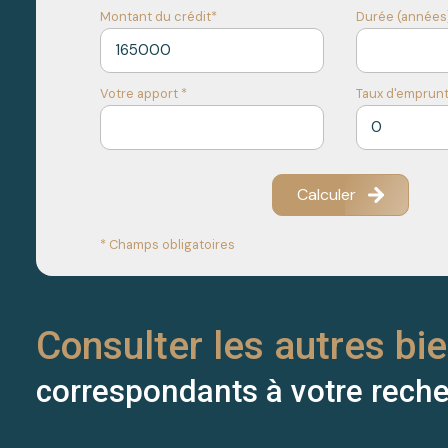
Montant du crédit*
Durée (années)
Votre apport *
Taux d'emprunt
Calculer
* Champs obligatoires
Consulter les autres bi
correspondants à votre rech