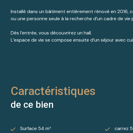
Installé dans un bâtiment entièrement rénové en 2016, 
ou une personne seule à la recherche d’un cadre de vie 
Dès l’entrée, vous découvrirez un hall.
L’espace de vie se compose ensuite d’un séjour avec cu
d’une salle de bain ainsi que d’un WC indépendant.
Le chauffage électrique au sol apporte un confort appré
Un parking accessible à moins de 100 mètres vient complé
le-Lac.
Caractéristiques
En complément, vous avez la possibilité d’acquérir un ga
de ce bien
Surface 54 m²
carrez 5