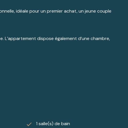
nelle, idéale pour un premier achat, un jeune couple
euse. L’appartement dispose également d’une chambre,
en D.
er pleinement de la qualité de vie offerte par Villers-
artement.
1 salle(s) de bain