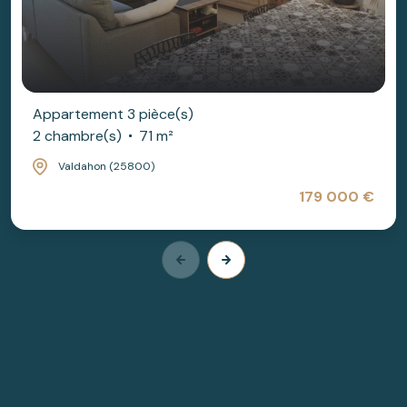
Appartement 3 pièce(s)
2 chambre(s)
71 m²
Valdahon (25800)
179 000 €