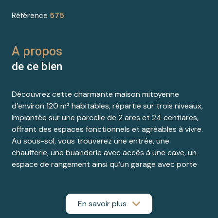
Référence
575
A propos
de ce bien
Découvrez cette charmante maison mitoyenne
d’environ 120 m² habitables, répartie sur trois niveaux,
implantée sur une parcelle de 2 ares et 24 centiares,
offrant des espaces fonctionnels et agréables à vivre.
Au sous-sol, vous trouverez une entrée, une
chaufferie, une buanderie avec accès à une cave, un
espace de rangement ainsi qu’un garage avec porte
motorisée, idéal pour votre confort au quotidien.
Au premier étage, la maison propose une cuisine
séparée, un salon avec cheminée, une salle à manger
En savoir plus
lumineuse avec accès à un balcon offrant un vue