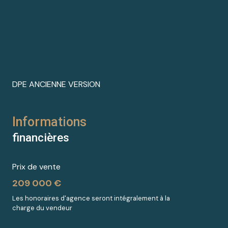
balcon
terrasse
arboré
DPE ANCIENNE VERSION
Informations
financières
Prix de vente
209 000 €
Les honoraires d'agence seront intégralement à la
charge du vendeur