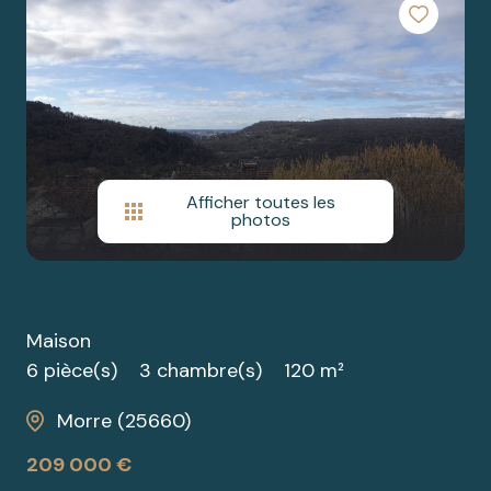
cherchez
SAONE
BIENS
un bien ?
PRESTIGE
nos
partenaires
nous
Afficher toutes les
contacter
photos
Maison
6 pièce(s)
3 chambre(s)
120 m²
Morre (25660)
209 000 €