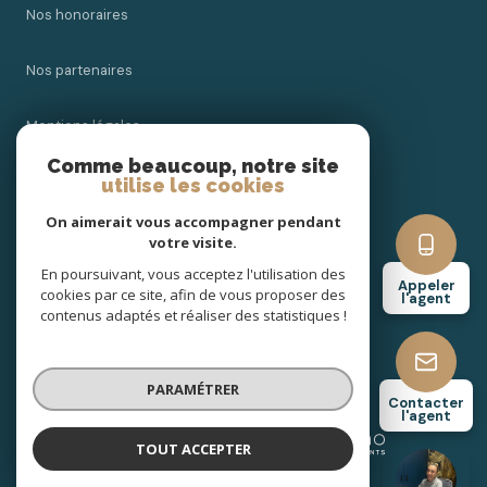
Nos honoraires
Nos partenaires
Mentions légales
Comme beaucoup, notre site
Admin
utilise les cookies
On aimerait vous accompagner pendant
Politique RGPD
votre visite.
En poursuivant, vous acceptez l'utilisation des
Appeler
Cookies
cookies par ce site, afin de vous proposer des
l'agent
contenus adaptés et réaliser des statistiques !
© 2026 | Tous droits réservés
PARAMÉTRER
Contacter
l'agent
Réalisé par
TOUT ACCEPTER
Clara Blanc