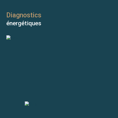
Les informations sur les risques auxquels ce bien est
Chauffage central : chaudière (fioul)
Diagnostics
exposé sont disponibles sur le site
Géorisques
énergétiques
1 garage(s)
2 parking(s)
exposition Est
1 côté(s) mitoyen(s)
3 niveau(x)
2ème étage
cave