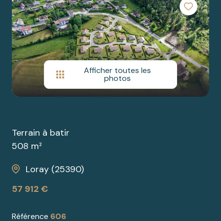
cherchez
SAONE
BIENS
un bien ?
PRESTIGE
nos
partenaires
Afficher toutes les
photos
nous
contacter
Terrain à batir
508 m²
Loray (25390)
57 912 €
Référence
606