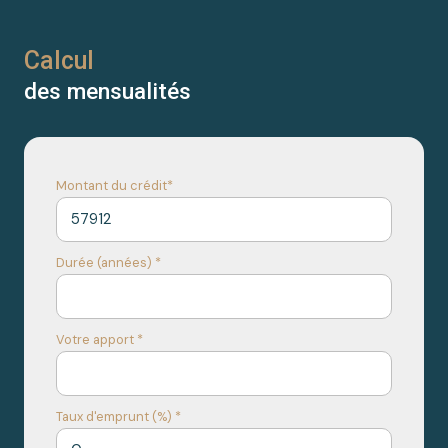
Calcul
des mensualités
Montant du crédit*
Durée (années) *
Votre apport *
Taux d'emprunt (%) *