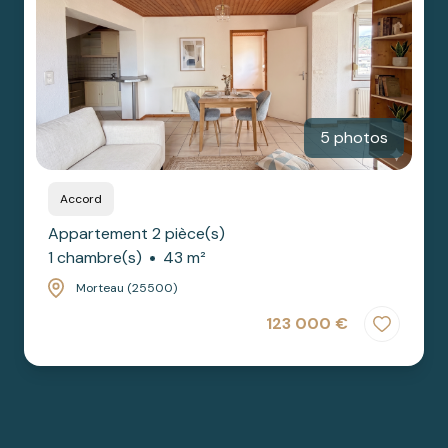
cherchez
SAONE
BIENS
un bien ?
PRESTIGE
nos
partenaires
5 photos
nous
contacter
Accord
Appartement 2 pièce(s)
1 chambre(s)
43 m²
Morteau (25500)
123 000 €