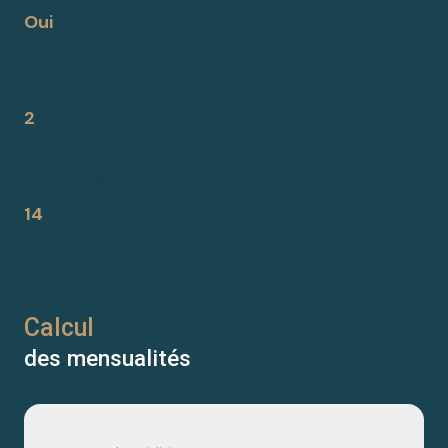
Oui
Lot n°
2
Nombre de lots
14
Calcul
des mensualités