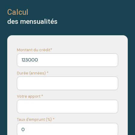
Calcul
des mensualités
Montant du crédit*
Durée (années) *
Votre apport *
Taux d'emprunt (%) *