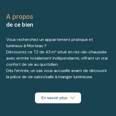
A propos
de ce bien
Vous recherchez un appartement pratique et
lumineux à Morteau ?
Découvrez ce T2 de 43 m² situé en rez-de-chaussée
avec entrée totalement indépendante, offrant un vrai
confort de vie au quotidien.
Dès l’entrée, un sas vous accueille avant de découvrir
la pièce de vie salon/salle à manger lumineuse.
L’appartement dispose également d’une chambre,
d’une cuisine ainsi que d’une salle de bain.
Accessible de plain-pied, cet appartement conviendra
En savoir plus
parfaitement :
-à un premier achat,
-à un investissement locatif,